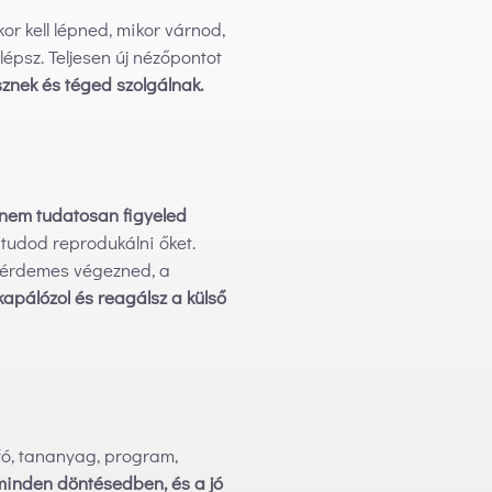
r kell lépned, mikor várnod,
épsz. Teljesen új nézőpontot
sznek és téged szolgálnak.
hanem tudatosan figyeled
 tudod reprodukálni őket.
t érdemes végezned, a
kapálózol és reagálsz a külső
nfó, tananyag, program,
 minden döntésedben, és a jó