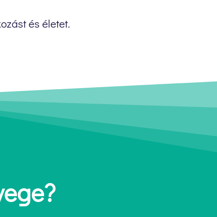
ozást és életet.
yege?