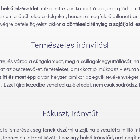
belső jelzéseidet:
mikor mire van kapacitásod, energiád – miko
 nem erőből tolod a dolgokat, hanem a megfelelő pillanatban l
 végre befele figyelsz, akkor
a döntéseid tényleg a sajátjaid le
Természetes irányítást
re, és várod a sültgalambot, meg a csillagok együttállását, 
 az összetevőket, feltételeket, amik közt jól működsz – ezután
ez
itt és most
épp olyan helyzet, amikor az egyik tevékenysége
. Ezzel
újra kezedbe veheted az életedet, nem csak sodródsz, 
Fókuszt, iránytűt
, felismerések
segítenek kiszűrni a zajt, ha elvesztél
a millió i
kk, tanács és feladat között.
Lesz egy belső iránytűd, ami segít