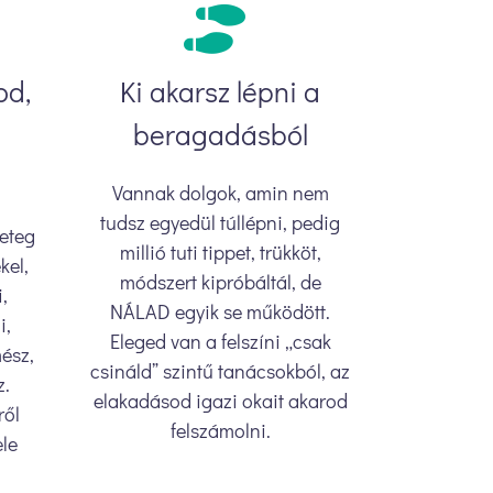
od,
Ki akarsz lépni a
beragadásból
Vannak dolgok, amin nem
tudsz egyedül túllépni, pedig
geteg
millió tuti tippet, trükköt,
kel,
módszert kipróbáltál, de
,
NÁLAD egyik se működött.
i,
Eleged van a felszíni „csak
mész,
csináld” szintű tanácsokból, az
z.
elakadásod igazi okait akarod
ről
felszámolni.
ele