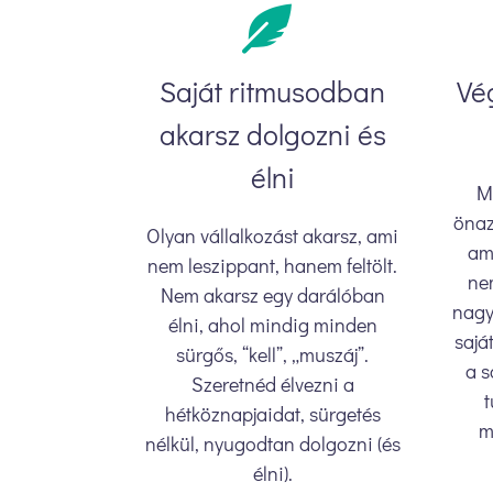
Saját ritmusodban
Vé
akarsz dolgozni és
élni
M
önaz
Olyan vállalkozást akarsz, ami
ami
nem leszippant, hanem feltölt.
ne
Nem akarsz egy darálóban
nagy
élni, ahol mindig minden
sajá
sürgős, “kell”, „muszáj”.
a s
Szeretnéd élvezni a
t
hétköznapjaidat, sürgetés
m
nélkül, nyugodtan dolgozni (és
élni).