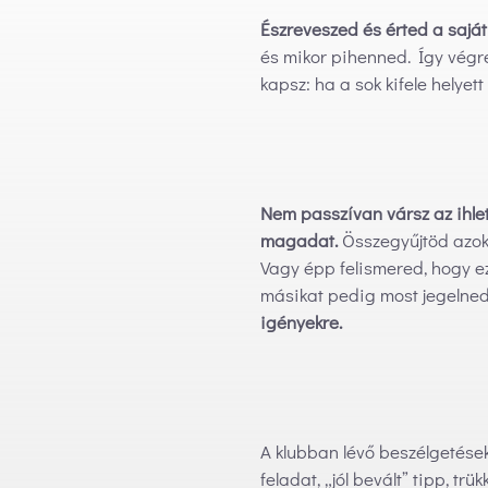
Észreveszed és érted a saját 
és mikor pihenned. Így végre
kapsz: ha a sok kifele helyett
Nem passzívan vársz az ihlet
magadat.
Összegyűjtöd azokat
Vagy épp felismered, hogy 
másikat pedig most jegelned
igényekre.
A klubban lévő beszélgetések
feladat, „jól bevált” tipp, trü