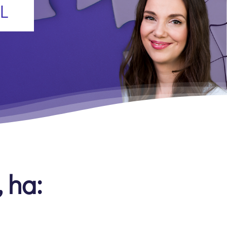
L
, ha: