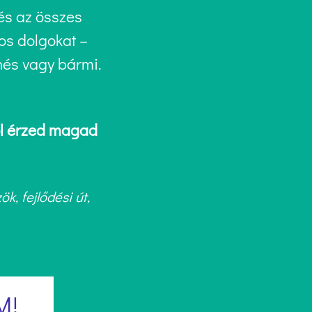
és az összes
tos dolgokat –
nés vagy bármi.
jól érzed magad
, fejlődési út,
M!