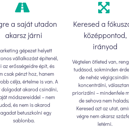
gre a saját utadon
Keresed a fókusz
akarsz járni
középpontod,
irányod
arketing gépezet helyett
onos vállalkozást építenél,
Végtelen ötleted van, ren
 az erősségeidre épít, és
tudásod, sokminden érde
m csak pénzt hoz, hanem
de nehéz végigcsinálni
obb célja, értelme is van. A
koncentrálni, választan
t dolgodat akarod csinálni,
priorizálni – mindenfele 
aját módszereiddel – nem
de sehova nem halads
udod, és nem is akarod
Keresed azt az utat, ami
agadat betuszkolni egy
végre nem akarsz százf
sablonba.
letérni.