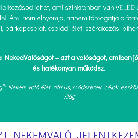
állalkozásod lehet, ami szinkronban van VELED 
del. Ami nem elnyomja, hanem támogatja a fon
i, párkapcsolat, családi élet, szórakozás, pihe
 a NekedValóságot – azt a valóságot, amiben 
és hatékonyan működsz.
: Nekem való élet, ritmus, módszerek, célok, eszközök
világ
ZT NEKEMVALÓ, JELENTKEZE