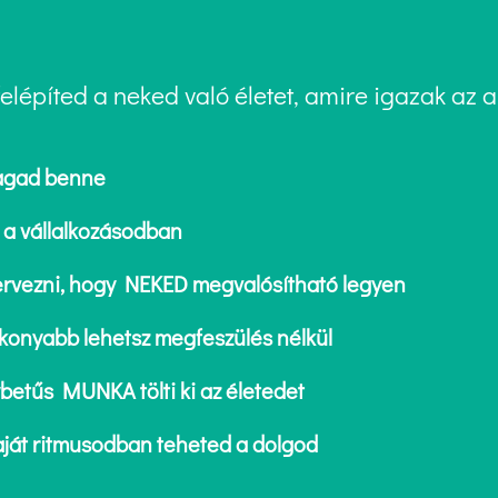
lépíted a neked való életet, amire igazak az a
magad benne
 a vállalkozásodban
ervezni, hogy NEKED megvalósítható legyen
konyabb lehetsz megfeszülés nélkül
etűs MUNKA tölti ki az életedet
aját ritmusodban teheted a dolgod