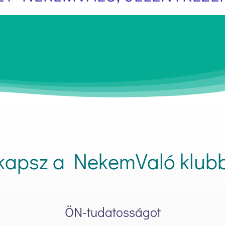
 kapsz a NekemValó klub
ÖN-tudatosságot