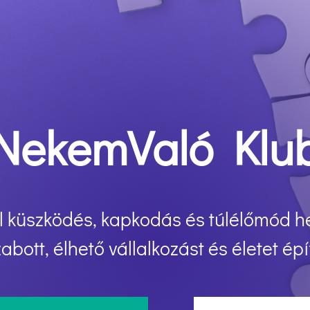
NekemValó Klu
ol küszködés, kapkodás és túlélőmód he
abott, élhető vállalkozást és életet ép