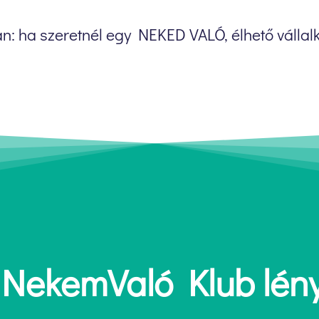
n: ha szeretnél egy NEKED VALÓ, élhető vállalk
 NekemValó Klub lén