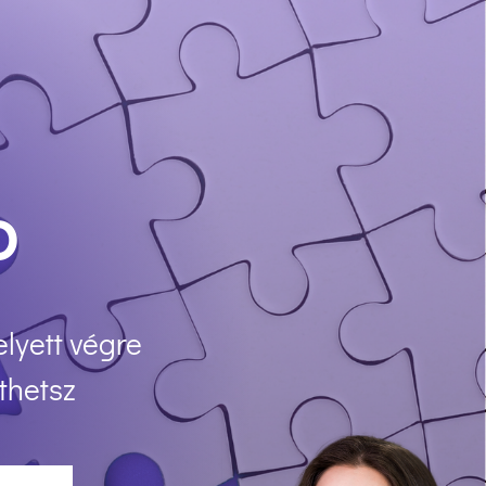
b
lyett végre
íthetsz