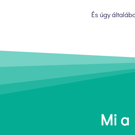
És úgy általába
Mi a