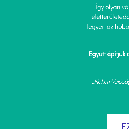
Így olyan v
életterületed
legyen az hobb
Együtt építjük
„NekemValóság”
E