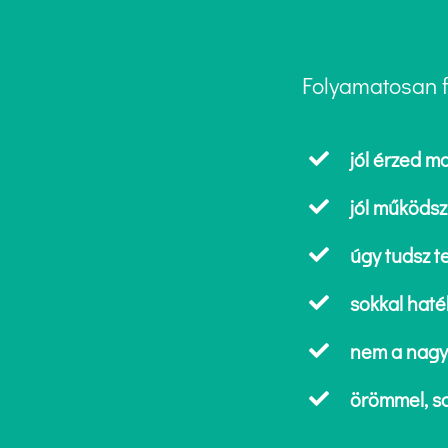
Folyamatosan fe
jól érzed 
jól működsz
úgy tudsz t
sokkal haté
nem a nagyb
örömmel, s