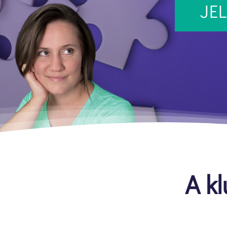
JE
A kl